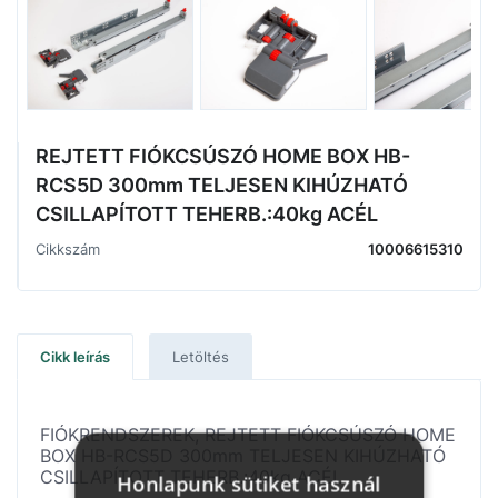
REJTETT FIÓKCSÚSZÓ HOME BOX HB-
RCS5D 300mm TELJESEN KIHÚZHATÓ
CSILLAPÍTOTT TEHERB.:40kg ACÉL
Cikkszám
10006615310
Cikk leírás
Letöltés
FIÓKRENDSZEREK, REJTETT FIÓKCSÚSZÓ HOME
BOX HB-RCS5D 300mm TELJESEN KIHÚZHATÓ
CSILLAPÍTOTT TEHERB.:40kg ACÉL
Honlapunk sütiket használ