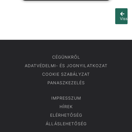
Vissza
CÉGÜNKRŐL
ADATVÉDELMI- ÉS JOGNYILATKOZAT
COOKIE SZABÁLYZAT
PANASZKEZELÉS
IMPRESSZUM
HÍREK
ELÉRHETŐSÉG
ÁLLÁSLEHETŐSÉG