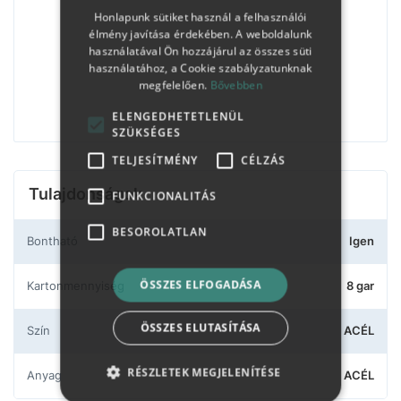
Honlapunk sütiket használ a felhasználói
élmény javítása érdekében. A weboldalunk
használatával Ön hozzájárul az összes süti
használatához, a Cookie szabályzatunknak
megfelelően.
Bővebben
ELENGEDHETETLENÜL
SZÜKSÉGES
TELJESÍTMÉNY
CÉLZÁS
Tulajdonságok
FUNKCIONALITÁS
BESOROLATLAN
Bontható
Igen
ÖSSZES ELFOGADÁSA
Kartonmennyiség
8 gar
ÖSSZES ELUTASÍTÁSA
Szín
ACÉL
RÉSZLETEK MEGJELENÍTÉSE
Anyag
ACÉL