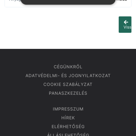
Vissza
CÉGÜNKRŐL
ADATVÉDELMI- ÉS JOGNYILATKOZAT
COOKIE SZABÁLYZAT
PANASZKEZELÉS
IMPRESSZUM
HÍREK
ELÉRHETŐSÉG
ÁLLÁSLEHETŐSÉG