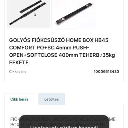
GOLYÓS FIÓKCSÚSZÓ HOME BOX HB45
COMFORT PO+SC 45mm PUSH-
OPEN+SOFTCLOSE 400mm TEHERB.:35kg
FEKETE
Cikkszám
10006613430
Cikk leírás
Letöltés
FIÓKRENDSZEREK, GOLYÓS FIÓKCSÚSZÓ HOME
BOX HB45 COMFORT PO+SC 45mm PUSH-