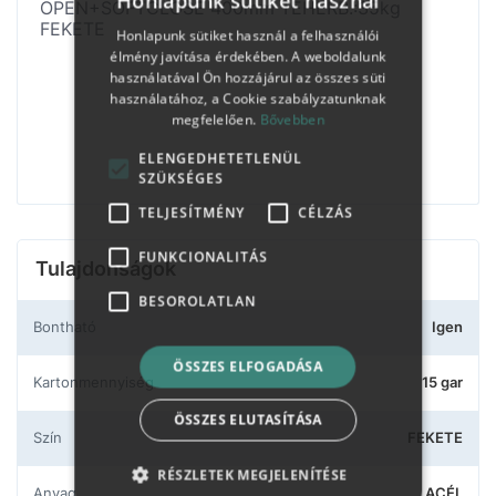
Honlapunk sütiket használ
OPEN+SOFTCLOSE 400mm TEHERB.:35kg
FEKETE
Honlapunk sütiket használ a felhasználói
élmény javítása érdekében. A weboldalunk
használatával Ön hozzájárul az összes süti
használatához, a Cookie szabályzatunknak
megfelelően.
Bővebben
ELENGEDHETETLENÜL
SZÜKSÉGES
TELJESÍTMÉNY
CÉLZÁS
FUNKCIONALITÁS
Tulajdonságok
BESOROLATLAN
Bontható
Igen
ÖSSZES ELFOGADÁSA
Kartonmennyiség
15 gar
ÖSSZES ELUTASÍTÁSA
Szín
FEKETE
RÉSZLETEK MEGJELENÍTÉSE
Anyag
ACÉL