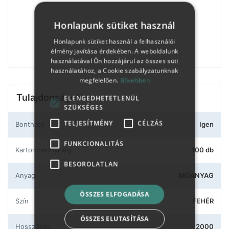
Honlapunk sütiket használ
Honlapunk sütiket használ a felhasználói
élmény javítása érdekében. A weboldalunk
használatával Ön hozzájárul az összes süti
használatához, a Cookie szabályzatunknak
megfelelően.
Bővebben
Tulajdonságok
ELENGEDHETETLENÜL
SZÜKSÉGES
TELJESÍTMÉNY
CÉLZÁS
Bontható
Igen
FUNKCIONALITÁS
Kartonmennyiség
100 db
BESOROLATLAN
Anyag
MŰANYAG
ÖSSZES ELFOGADÁSA
Szín
FEHÉR
ÖSSZES ELUTASÍTÁSA
Hosszúság
2000