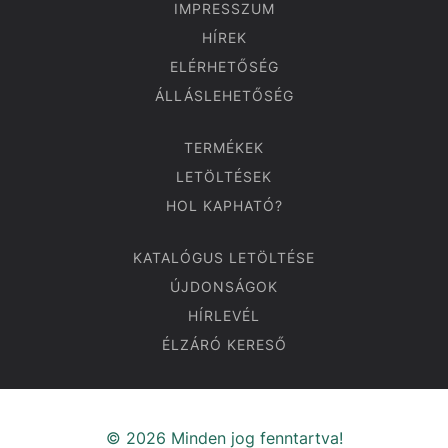
IMPRESSZUM
HÍREK
ELÉRHETŐSÉG
ÁLLÁSLEHETŐSÉG
TERMÉKEK
LETÖLTÉSEK
HOL KAPHATÓ?
KATALÓGUS LETÖLTÉSE
ÚJDONSÁGOK
HÍRLEVÉL
ÉLZÁRÓ KERESŐ
© 2026 Minden jog fenntartva!