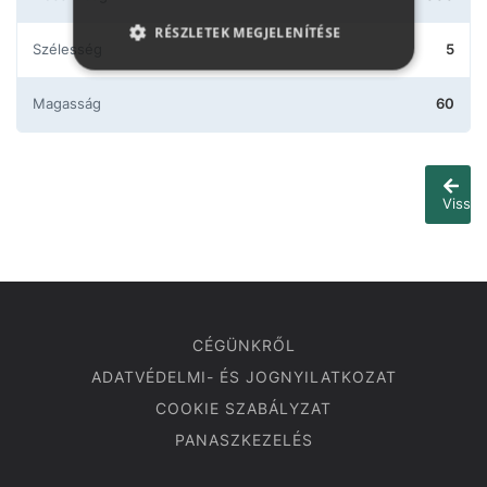
RÉSZLETEK MEGJELENÍTÉSE
Szélesség
5
Magasság
60
Vissza
CÉGÜNKRŐL
ADATVÉDELMI- ÉS JOGNYILATKOZAT
COOKIE SZABÁLYZAT
PANASZKEZELÉS