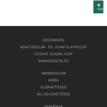
Vissza
CÉGÜNKRŐL
ADATVÉDELMI- ÉS JOGNYILATKOZAT
COOKIE SZABÁLYZAT
PANASZKEZELÉS
IMPRESSZUM
HÍREK
ELÉRHETŐSÉG
ÁLLÁSLEHETŐSÉG
TERMÉKEK