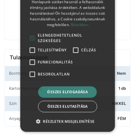
Honlapunk sütiket használ a felhasználói
élmény javítása érdekében. A weboldalunk
használatával Ön hozzájárul az összes süti
használatához, a Cookie szabályzatunknak
megfelelően.
Bővebben
ELENGEDHETETLENÜL
SZÜKSÉGES
TELJESÍTMÉNY
CÉLZÁS
Tulajdonságok
FUNKCIONALITÁS
Bontható
Nem
BESOROLATLAN
Kartonmennyiség
1 db
ÖSSZES ELFOGADÁSA
Szín
NIKKEL
ÖSSZES ELUTASÍTÁSA
Anyag
FÉM
RÉSZLETEK MEGJELENÍTÉSE