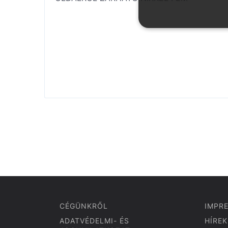
CÉGÜNKRŐL
IMPR
ADATVÉDELMI- ÉS
HÍREK