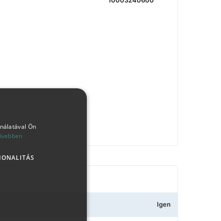
10003240600
ználatával Ön
ővebben
IONALITÁS
Igen