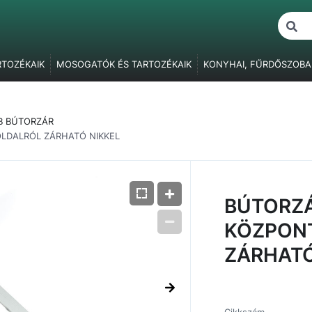
RTOZÉKAIK
MOSOGATÓK ÉS TARTOZÉKAIK
KONYHAI, FŰRDŐSZOBA
ŐK
BÚTORVILÁGÍTÁS
FOGANTYÚK, FOGASOK
BÚTORPÁNTOK
F
BÚTORZÁRAK
FÜGGESZTŐ ELEMEK
ASZTALLÁBAK, SZEKRÉNY
B BÚTORZÁR
ÓK
RAGASZTÁS, JAVÍTÁS, CSAVARTAKARÓK
CSOMAGOLÓANYAG
OLDALRÓL ZÁRHATÓ NIKKEL
BÚTORZÁ
KÖZPONT
ZÁRHATÓ