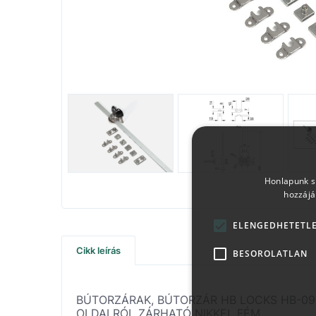
Honlapunk sü
hozzájá
ELENGEDHETETL
Cikk leírás
BESOROLATLAN
BÚTORZÁRAK, BÚTORZÁR HB LOCKS HB-09
OLDALRÓL ZÁRHATÓ NIKKEL FÉM