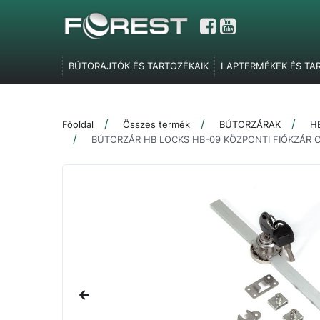
BÚTORAJTÓK ÉS TARTOZÉKAIK
LAPTERMÉKEK ÉS TA
GARDRÓBELEMEK, POLCTARTÓK ÉS SZOBAI KIEGÉSZÍT
TOLÓAJTÓ VASALATOK
FEL- ÉS LENYÍLÓ VASALATOK
Főoldal
Összes termék
BÚTORZÁRAK
H
SZERELVÉNYEK
IRODABÚTOR TARTOZÉKOK
ÉLZÁR
BÚTORZÁR HB LOCKS HB-09 KÖZPONTI FIÓKZÁR 
MARKETING ESZKÖZÖK