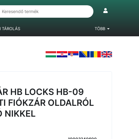
I TÁROLÁS
TÖBB
IÓKRENDSZEREK
LÁBAK, BÚTORGÖRGŐK
LAMINÁLT PADLÓ
R HB LOCKS HB-09
I FIÓKZÁR OLDALRÓL
 NIKKEL