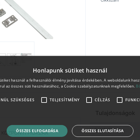
Cikkszám
Honlapunk sütiket használ
tiket használ a felhasználói élmény javítása érdekében. A weboldalunk has
rul az összes süti használatához, a Cookie szabályzatunknak megfelelően.
B
ENÜL SZÜKSÉGES
TELJESÍTMÉNY
CÉLZÁS
FUNKC
Tulajdonságok
Bontható
ÖSSZES ELFOGADÁSA
ÖSSZES ELUTASÍTÁSA
 KÖZPONTI FIÓKZÁR