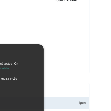
10002701500
ználatával Ön
ővebben
IONALITÁS
Igen