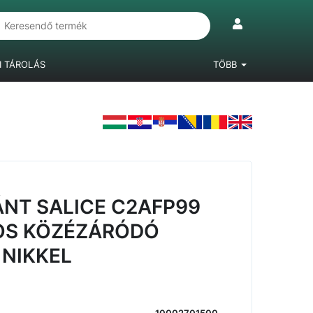
I TÁROLÁS
TÖBB
IÓKRENDSZEREK
LÁBAK, BÚTORGÖRGŐK
LAMINÁLT PADLÓ
NT SALICE C2AFP99
OS KÖZÉZÁRÓDÓ
NIKKEL