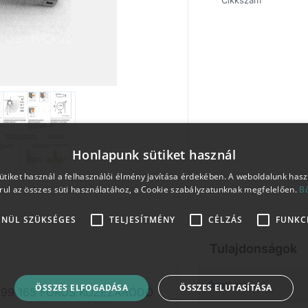
Cikkszám
Honlapunk sütiket használ
tiket használ a felhasználói élmény javítása érdekében. A weboldalunk has
rul az összes süti használatához, a Cookie szabályzatunknak megfelelően.
B
ENÜL SZÜKSÉGES
TELJESÍTMÉNY
CÉLZÁS
FUNKC
Tulajdonságok
Bontható
ÖSSZES ELFOGADÁSA
ÖSSZES ELUTASÍTÁSA
99 165 FOKOS KÖZÉZÁRÓDÓ