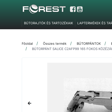
BÚTORAJTÓK ÉS TARTOZÉKAIK
LAPTERMÉKEK ÉS TA
GARDRÓBELEMEK, POLCTARTÓK ÉS SZOBAI KIEGÉSZÍT
TOLÓAJTÓ VASALATOK
FEL- ÉS LENYÍLÓ VASALATOK
Főoldal
Összes termék
BÚTORPÁNTOK
SZERELVÉNYEK
IRODABÚTOR TARTOZÉKOK
ÉLZÁR
BÚTORPÁNT SALICE C2AFP99 165 FOKOS KÖZÉZ
MARKETING ESZKÖZÖK