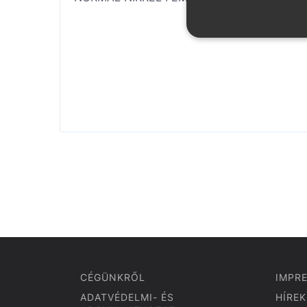
CÉGÜNKRŐL
IMPR
ADATVÉDELMI- ÉS
HÍREK