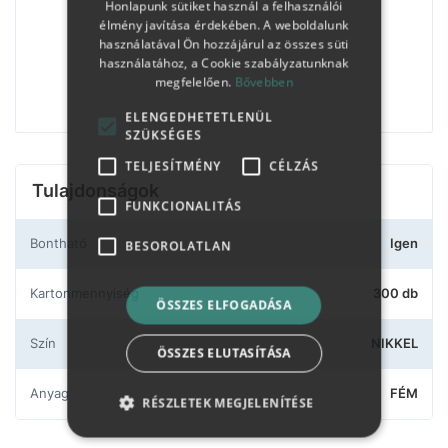
Honlapunk sütiket használ a felhasználói
élmény javítása érdekében. A weboldalunk
használatával Ön hozzájárul az összes süti
használatához, a Cookie szabályzatunknak
megfelelően.
Bővebben
ELENGEDHETETLENÜL
SZÜKSÉGES
TELJESÍTMÉNY
CÉLZÁS
Tulajdonságok
FUNKCIONALITÁS
Bontható
Igen
BESOROLATLAN
Kartonmennyiség
300 db
ÖSSZES ELFOGADÁSA
Szín
NIKKEL
ÖSSZES ELUTASÍTÁSA
Anyag
FÉM
RÉSZLETEK MEGJELENÍTÉSE