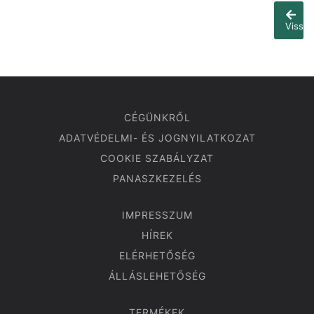
Vissza
CÉGÜNKRŐL
ADATVÉDELMI- ÉS JOGNYILATKOZAT
COOKIE SZABÁLYZAT
PANASZKEZELÉS
IMPRESSZUM
HÍREK
ELÉRHETŐSÉG
ÁLLÁSLEHETŐSÉG
TERMÉKEK