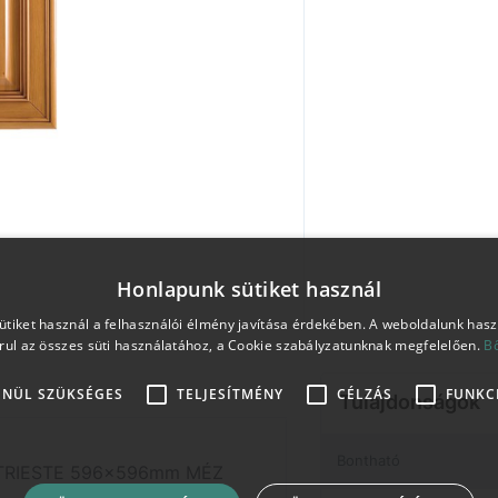
Honlapunk sütiket használ
tiket használ a felhasználói élmény javítása érdekében. A weboldalunk has
rul az összes süti használatához, a Cookie szabályzatunknak megfelelően.
B
ENÜL SZÜKSÉGES
TELJESÍTMÉNY
CÉLZÁS
FUNKC
Tulajdonságok
Bontható
TRIESTE 596x596mm MÉZ