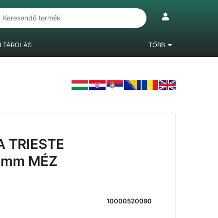
I TÁROLÁS
TÖBB
IÓKRENDSZEREK
LÁBAK, BÚTORGÖRGŐK
LAMINÁLT PADLÓ
 TRIESTE
6mm MÉZ
10000520090