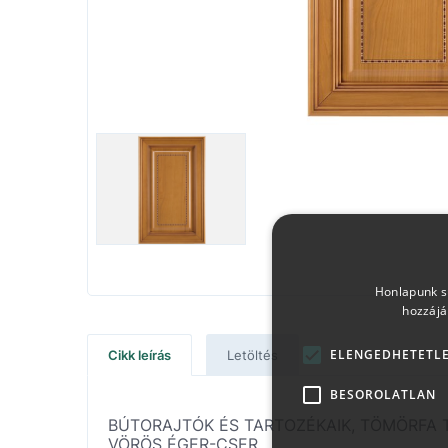
Honlapunk sü
hozzájá
ELENGEDHETETL
Cikk leírás
Letöltés
BESOROLATLAN
BÚTORAJTÓK ÉS TARTOZÉKAIK, TÖMÖRFA 
VÖRÖS ÉGER-CSER