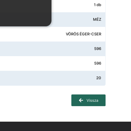
1 db
MÉZ
VÖRÖS ÉGER-CSER
596
596
20
Vissza