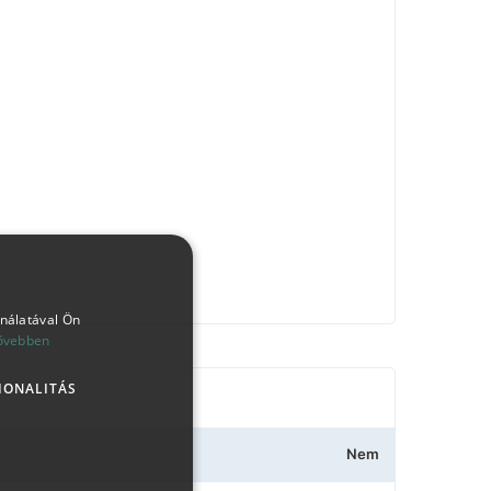
ználatával Ön
ővebben
IONALITÁS
Nem