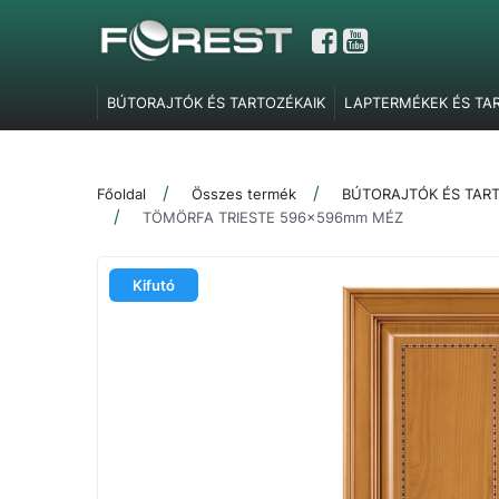
BÚTORAJTÓK ÉS TARTOZÉKAIK
LAPTERMÉKEK ÉS TA
GARDRÓBELEMEK, POLCTARTÓK ÉS SZOBAI KIEGÉSZÍT
TOLÓAJTÓ VASALATOK
FEL- ÉS LENYÍLÓ VASALATOK
Főoldal
Összes termék
BÚTORAJTÓK ÉS TAR
SZERELVÉNYEK
IRODABÚTOR TARTOZÉKOK
ÉLZÁR
TÖMÖRFA TRIESTE 596x596mm MÉZ
MARKETING ESZKÖZÖK
Kifutó