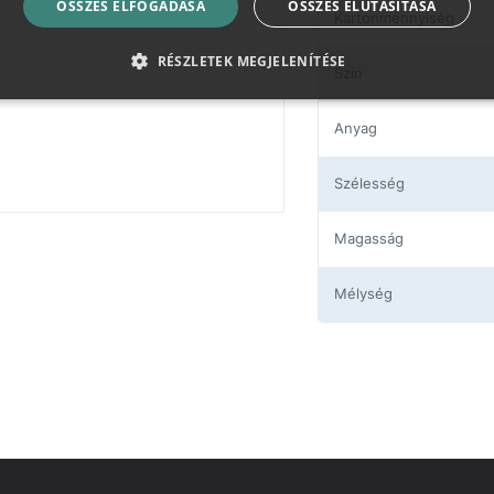
ÖSSZES ELFOGADÁSA
ÖSSZES ELUTASÍTÁSA
Kartonmennyiség
RÉSZLETEK MEGJELENÍTÉSE
Szín
Anyag
Szélesség
Magasság
Mélység