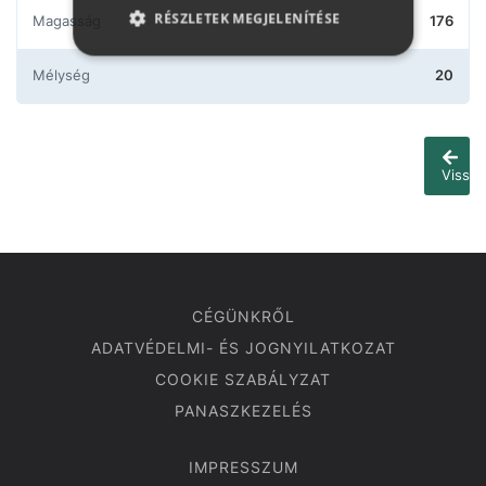
RÉSZLETEK MEGJELENÍTÉSE
Magasság
176
Mélység
20
Vissza
CÉGÜNKRŐL
ADATVÉDELMI- ÉS JOGNYILATKOZAT
COOKIE SZABÁLYZAT
PANASZKEZELÉS
IMPRESSZUM