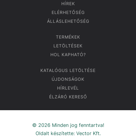
HÍREK
ELÉRHETŐSÉG
ÁLLÁSLEHETŐSÉG
TERMÉKEK
LETÖLTÉSEK
HOL KAPHATÓ?
KATALÓGUS LETÖLTÉSE
ÚJDONSÁGOK
HÍRLEVÉL
ÉLZÁRÓ KERESŐ
© 2026 Minden jog fenntartva!
Oldalt készítette:
Vector Kft.