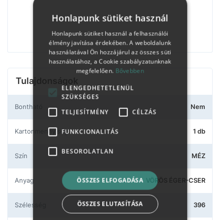
Honlapunk sütiket használ
Honlapunk sütiket használ a felhasználói
élmény javítása érdekében. A weboldalunk
használatával Ön hozzájárul az összes süti
használatához, a Cookie szabályzatunknak
megfelelően.
Bővebben
Tulajdonságok
ELENGEDHETETLENÜL
SZÜKSÉGES
Bontható
Nem
TELJESÍTMÉNY
CÉLZÁS
Kartonmennyiség
FUNKCIONALITÁS
1 db
BESOROLATLAN
Szín
MÉZ
ÖSSZES ELFOGADÁSA
Anyag
VÖRÖS ÉGER-CSER
ÖSSZES ELUTASÍTÁSA
Szélesség
396