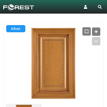
Kifutó