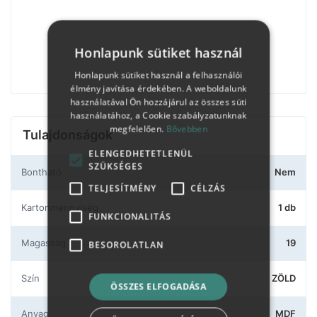
Honlapunk sütiket használ
Honlapunk sütiket használ a felhasználói
élmény javítása érdekében. A weboldalunk
használatával Ön hozzájárul az összes süti
használatához, a Cookie szabályzatunknak
megfelelően.
Bővebben
Tulajdonságok
ELENGEDHETETLENÜL
SZÜKSÉGES
Bontható
Nem
TELJESÍTMÉNY
CÉLZÁS
Kartonmennyiség
1 db
FUNKCIONALITÁS
Magasság
19
BESOROLATLAN
Szín
ZÖLD
ÖSSZES ELFOGADÁSA
Anyag
MDF