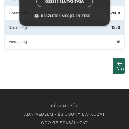
ÖSSZES ELUTASÍTÁSA
Hosszúság
2800
RÉSZLETEK MEGJELENÍTÉSE
Szélesség
1220
Vastagság
19
Vissza
CÉGÜNKRŐL
ADATVÉDELMI- ÉS JOGNYILATKOZAT
COOKIE SZABÁLYZAT