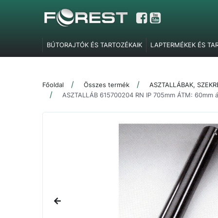
BÚTORAJTÓK ÉS TARTOZÉKAIK
LAPTERMÉKEK ÉS TA
GARDRÓBELEMEK, POLCTARTÓK ÉS SZOBAI KIEGÉSZÍT
TOLÓAJTÓ VASALATOK
FEL- ÉS LENYÍLÓ VASALATOK
Főoldal
Összes termék
ASZTALLÁBAK, SZEK
SZERELVÉNYEK
IRODABÚTOR TARTOZÉKOK
ÉLZÁR
ASZTALLÁB 615700204 RN IP 705mm ÁTM: 60mm á
MARKETING ESZKÖZÖK