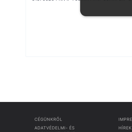
CÉGÜNKRŐL
IMPR
ADATVÉDELMI- ÉS
HÍREK