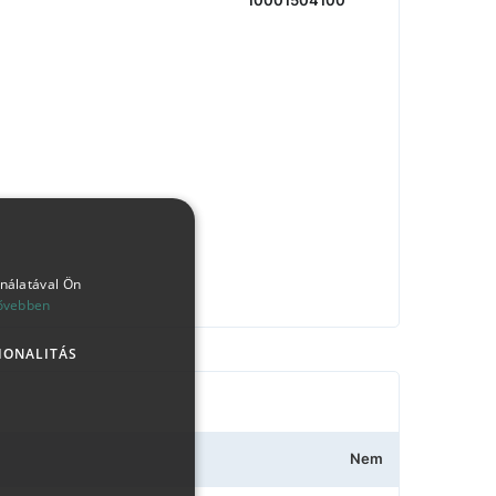
10001504100
ználatával Ön
ővebben
IONALITÁS
Nem