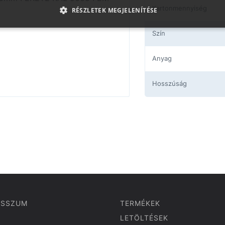
Kartonmennyiség
RÉSZLETEK MEGJELENÍTÉSE
Szín
Anyag
Hosszúság
ESSZUM
TERMÉKEK
LETÖLTÉSEK