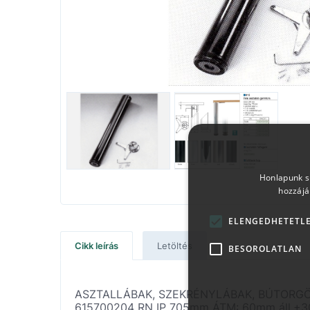
Honlapunk sü
hozzájá
ELENGEDHETETL
Cikk leírás
Letöltés
BESOROLATLAN
ASZTALLÁBAK, SZEKRÉNYLÁBAK, BÚTORG
615700204 RN IP 705mm ÁTM: 60mm áll.+