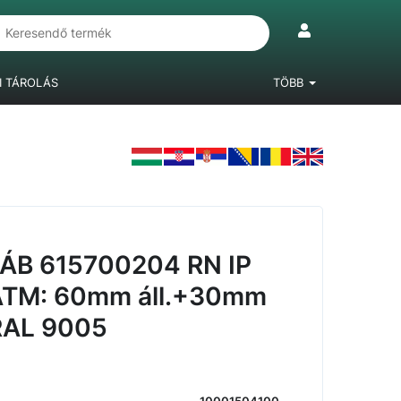
I TÁROLÁS
TÖBB
IÓKRENDSZEREK
LÁBAK, BÚTORGÖRGŐK
LAMINÁLT PADLÓ
ÁB 615700204 RN IP
TM: 60mm áll.+30mm
RAL 9005