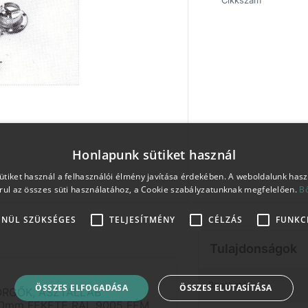
Cikkszám
Honlapunk sütiket használ
tiket használ a felhasználói élmény javítása érdekében. A weboldalunk has
rul az összes süti használatához, a Cookie szabályzatunknak megfelelően.
B
ENÜL SZÜKSÉGES
TELJESÍTMÉNY
CÉLZÁS
FUNKC
Tulajdonságok
Bontható
ÖSSZES ELFOGADÁSA
ÖSSZES ELUTASÍTÁSA
ÖRGŐK, ASZTALLÁB
30mm FEKETE RAL 9005 FÉM