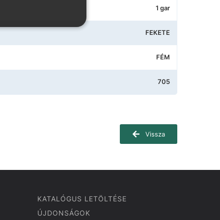
1 gar
FEKETE
FÉM
705
Vissza
KATALÓGUS LETÖLTÉSE
ÚJDONSÁGOK