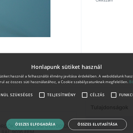
Cikkszám
Honlapunk sütiket használ
tiket használ a felhasználói élmény javítása érdekében. A weboldalunk has
rul az összes süti használatához, a Cookie szabályzatunknak megfelelően.
B
ENÜL SZÜKSÉGES
TELJESÍTMÉNY
CÉLZÁS
FUNKC
Tulajdonságok
Bontható
ÖSSZES ELFOGADÁSA
ÖSSZES ELUTASÍTÁSA
RGŐK, ASZTALLÁB 615700104
 RAL 9016 FÉM