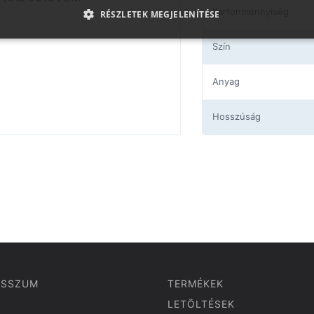
Kartonmennyiség
RÉSZLETEK MEGJELENÍTÉSE
Szín
Anyag
Hosszúság
ESSZUM
TERMÉKEK
LETÖLTÉSEK