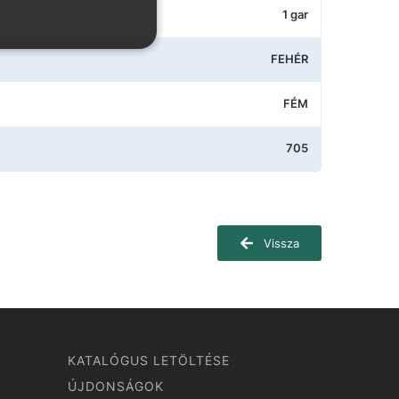
1 gar
FEHÉR
FÉM
705
Vissza
KATALÓGUS LETÖLTÉSE
ÚJDONSÁGOK