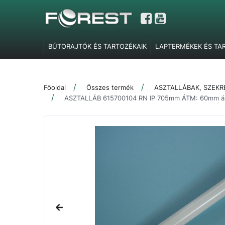
BÚTORAJTÓK ÉS TARTOZÉKAIK
LAPTERMÉKEK ÉS TA
GARDRÓBELEMEK, POLCTARTÓK ÉS SZOBAI KIEGÉSZÍT
TOLÓAJTÓ VASALATOK
FEL- ÉS LENYÍLÓ VASALATOK
Főoldal
Összes termék
ASZTALLÁBAK, SZEK
SZERELVÉNYEK
IRODABÚTOR TARTOZÉKOK
ÉLZÁR
ASZTALLÁB 615700104 RN IP 705mm ÁTM: 60mm á
MARKETING ESZKÖZÖK