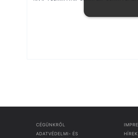
CÉGÜNKRŐL
IMPR
ADATVÉDELMI- ÉS
HÍREK