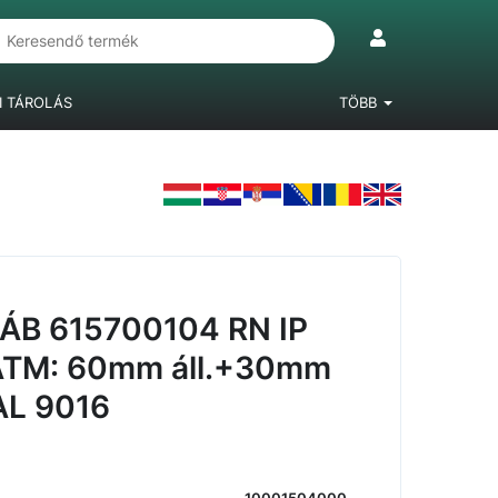
I TÁROLÁS
TÖBB
IÓKRENDSZEREK
LÁBAK, BÚTORGÖRGŐK
LAMINÁLT PADLÓ
ÁB 615700104 RN IP
TM: 60mm áll.+30mm
AL 9016