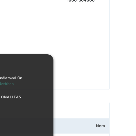
10001504000
ználatával Ön
ővebben
IONALITÁS
Nem