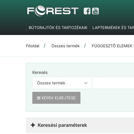
BÚTORAJTÓK ÉS TARTOZÉKAIK
LAPTERMÉKEK ÉS TA
GARDRÓBELEMEK, POLCTARTÓK ÉS SZOBAI KIEGÉSZÍT
TOLÓAJTÓ VASALATOK
FEL- ÉS LENYÍLÓ VASALATOK
Főoldal
Összes termék
FÜGGESZTŐ ELEMEK
SZERELVÉNYEK
IRODABÚTOR TARTOZÉKOK
ÉLZÁR
MARKETING ESZKÖZÖK
Keresés
KÉPEK ELREJTÉSE
Keresési paraméterek