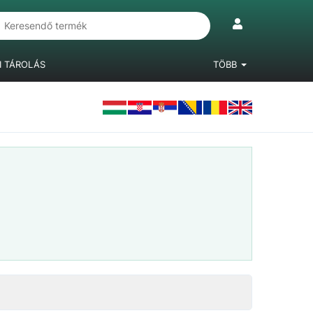
I TÁROLÁS
TÖBB
IÓKRENDSZEREK
LÁBAK, BÚTORGÖRGŐK
LAMINÁLT PADLÓ