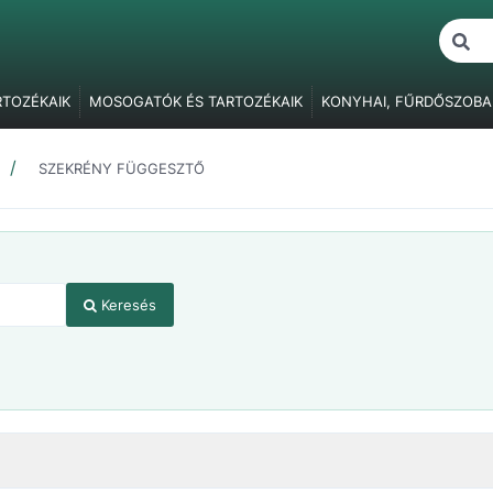
RTOZÉKAIK
MOSOGATÓK ÉS TARTOZÉKAIK
KONYHAI, FŰRDŐSZOBA
ŐK
BÚTORVILÁGÍTÁS
FOGANTYÚK, FOGASOK
BÚTORPÁNTOK
F
BÚTORZÁRAK
FÜGGESZTŐ ELEMEK
ASZTALLÁBAK, SZEKRÉNY
SZEKRÉNY FÜGGESZTŐ
ÓK
RAGASZTÁS, JAVÍTÁS, CSAVARTAKARÓK
CSOMAGOLÓANYAG
Keresés